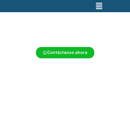
Alquiler y Venta de
Andamios Eléctricos
Soluciones en andamios colgantes
manuales y eléctricos
Contáctanos ahora